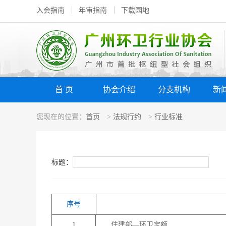
入会指南
年审指南
下载园地
首 页
协会介绍
分支机构
新
您现在的位置：
首页
>
法规行约
>
行业标准
标题：
序号
1
住建部—环卫定额