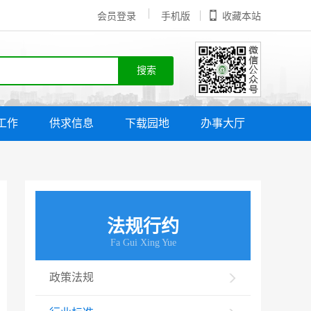
会员登录
手机版
收藏本站
工作
供求信息
下载园地
办事大厅
法规行约
Fa Gui Xing Yue
政策法规