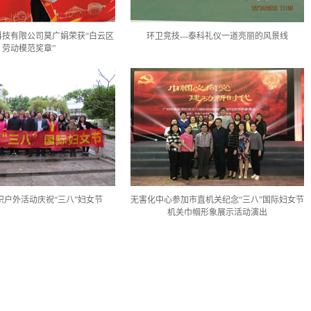
科技有限公司莫广娟荣获“白云区
环卫竞技---泰科礼仪一道亮丽的风景线
劳动模范奖章”
织户外活动庆祝“三八”妇女节
无害化中心参加市直机关纪念“三八”国际妇女节
机关巾帼形象展示活动演出