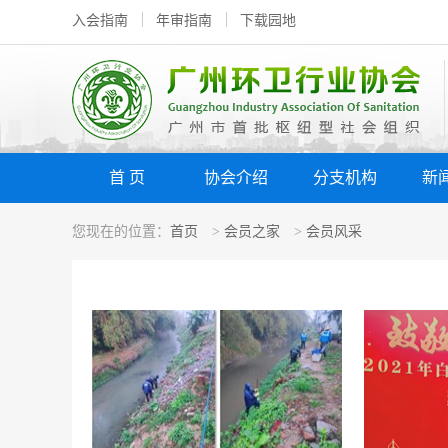
入会指南
年审指南
下载园地
首 页
协会介绍
分支机构
新
您现在的位置：
首页
>
会员之家
>
会员风采